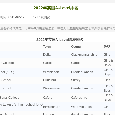
2022年英国A-Level排名
时间:
2015-02-12
|
1917
次浏览
|
请大学的重要参考成绩之一，每年8月出成绩之后，学生可以根据成绩将之前拿到的有条件
2022年英国A-Level院校排名
Town
County
类型
Dollar
Clackmannanshire
Girls
Girls &
m College
Cardiff
Cardiff
Boys
Girls &
ool (KCS)
Wimbledon
Greater London
Boys
 School
Guildford
Surrey
Girls
Girls &
School
Westminster
Greater London
Boys
Girls &
onal College
Oxford
Oxfordshire
Boys
rd VI High School for G
Birmingham
West Midlands
Girls
n School
London
Greater London
Boys