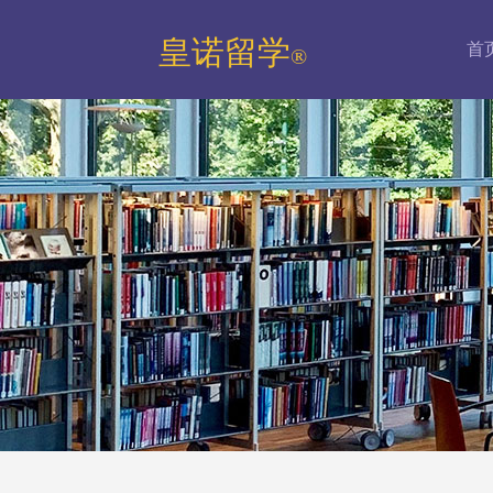
皇诺留学
首
®