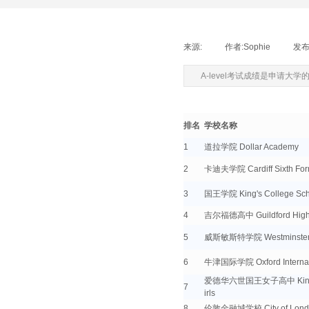
来源:
|
作者:
Sophie
|
发布
A-level考试成绩是申
排名
学校名称
1
道拉学院 Dollar Academy
2
卡迪夫学院 Cardiff Sixth For
3
国王学院 King's College Sch
4
吉尔福德高中 Guildford High
5
威斯敏斯特学院 Westminster 
6
牛津国际学院 Oxford Internati
爱德华六世国王女子高中 King Edwa
7
irls
8
伦敦金融城学校 City of Londo