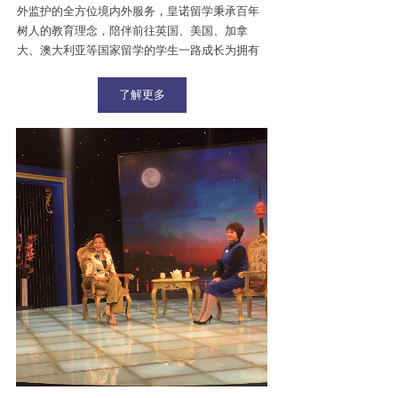
外监护的全方位境内外服务，皇诺留学秉承百年
树人的教育理念，陪伴前往英国、美国、加拿
大、澳大利亚等国家留学的学生一路成长为拥有
贵族精神的行业翘楚。
了解更多
皇诺留学拥有优秀教育背景的顾问老师、资深文
案老师、考试辅导外教以及海外监护人数百余
名，在北京、伦敦、洛杉矶、温哥华和悉尼设有
办公室，与全球200多所知名院校及优秀教育机构
建立了紧密的合作关系，10多年来见证了数百位
的优秀学子成功升入牛津剑桥G5常青藤，见证了
教育改变命运的巨大魔力。