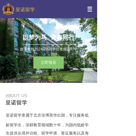
皇诺留学
以梦为马 青春同行
放飞梦想2024/2025学位名额进行中
立即报名
ABOUT US
皇诺留学
皇诺留学隶属于北京佳博英华出国，专注服务低
龄留学生，深耕教育领域
数十年，为国内低龄学
生提供从境外访校、留学申请、签证服务以及海