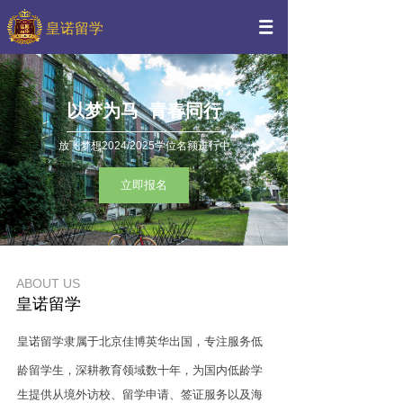
皇诺留学
以梦为马 青春同行
放飞梦想2024/2025学位名额进行中
立即报名
ABOUT US
皇诺留学
皇诺留学隶属于北京佳博英华出国，专注服务低
龄留学生，深耕教育领域
数十年，为国内低龄学
生提供从境外访校、留学申请、签证服务以及海