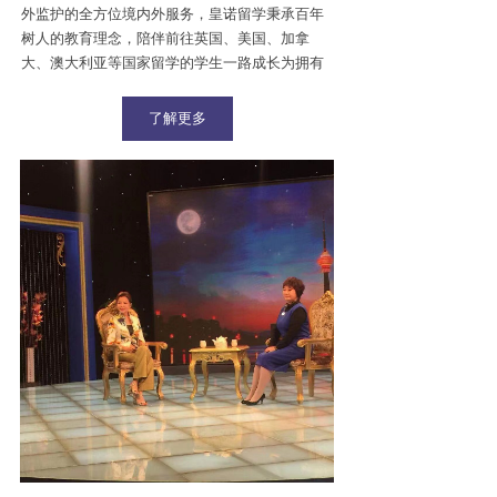
外监护的全方位境内外服务，皇诺留学秉承百年
树人的教育理念，陪伴前往英国、美国、加拿
大、澳大利亚等国家留学的学生一路成长为拥有
贵族精神的行业翘楚。
了解更多
皇诺留学拥有优秀教育背景的顾问老师、资深文
案老师、考试辅导外教以及海外监护人数百余
名，在北京、伦敦、洛杉矶、温哥华和悉尼设有
办公室，与全球200多所知名院校及优秀教育机构
建立了紧密的合作关系，10多年来见证了数百位
的优秀学子成功升入牛津剑桥G5常青藤，见证了
教育改变命运的巨大魔力。