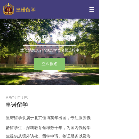
皇诺留学
以梦为马 青春同行
放飞梦想2024/2025学位名额进行中
立即报名
ABOUT US
皇诺留学
皇诺留学隶属于北京佳博英华出国，专注服务低
龄留学生，深耕教育领域
数十年，为国内低龄学
生提供从境外访校、留学申请、签证服务以及海