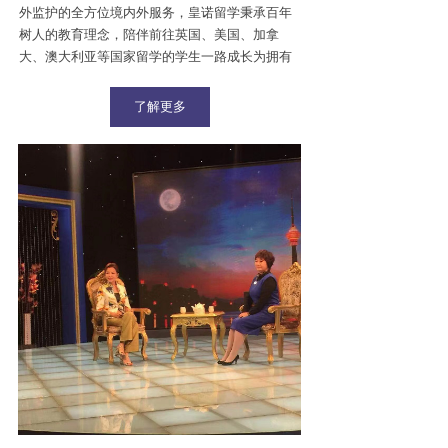
外监护的全方位境内外服务，皇诺留学秉承百年
树人的教育理念，陪伴前往英国、美国、加拿
大、澳大利亚等国家留学的学生一路成长为拥有
贵族精神的行业翘楚。
了解更多
皇诺留学拥有优秀教育背景的顾问老师、资深文
案老师、考试辅导外教以及海外监护人数百余
名，在北京、伦敦、洛杉矶、温哥华和悉尼设有
办公室，与全球200多所知名院校及优秀教育机构
建立了紧密的合作关系，10多年来见证了数百位
的优秀学子成功升入牛津剑桥G5常青藤，见证了
教育改变命运的巨大魔力。